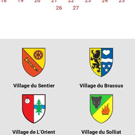
18
19
20
21
22
23
24
25
26
27
Village du Sentier
Village du Brassus
Village de L’Orient
Village du Solliat