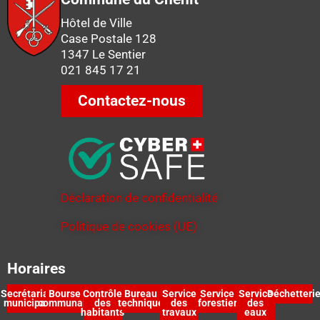
Hôtel de Ville
Case Postale 128
1347 Le Sentier
021 845 17 21
Contactez-nous
Déclaration de confidentialité
Politique de cookies (UE)
Horaires
Secrétariat
Bourse
Contrôle
Bureau
Service
Service
Service
Déchetteri
municipal
communale
des
technique
des
forestier
des
habitants
travaux
eaux