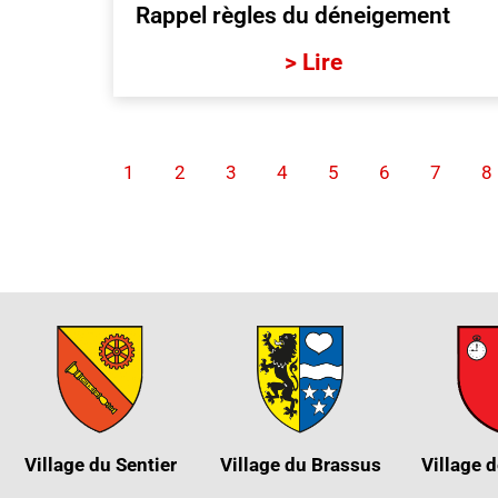
Rappel règles du déneigement
> Lire
1
2
3
4
5
6
7
8
Village du Sentier
Village du Brassus
Village d