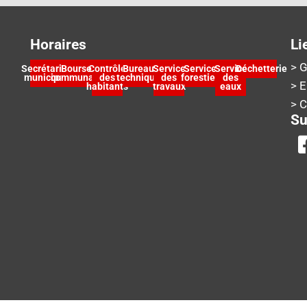
Horaires
Li
> G
Secrétariat
Bourse
Contrôle
Bureau
Service
Service
Service
Déchetterie
municipal
communale
des
technique
des
forestier
des
> 
habitants
travaux
eaux
> 
Su