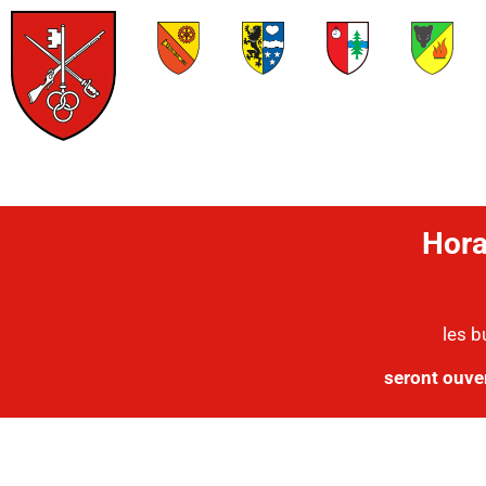
Hora
les b
seront ouve