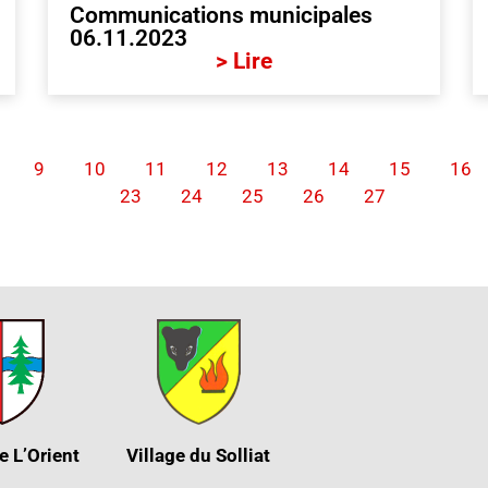
Communications municipales
06.11.2023
> Lire
9
10
11
12
13
14
15
16
23
24
25
26
27
e L’Orient
Village du Solliat