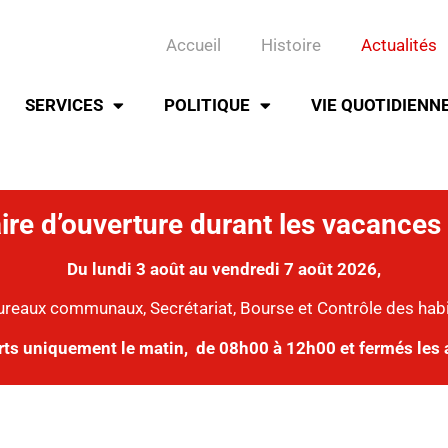
Accueil
Histoire
Actualités
SERVICES
POLITIQUE
VIE QUOTIDIENN
ire d’ouverture durant les vacances 
Du lundi 3 août au vendredi 7 août 2026,
ureaux communaux, Secrétariat, Bourse et Contrôle des hab
rts uniquement le matin,
de 08h00 à 12h00 et fermés les 