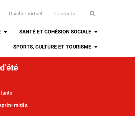
Guichet Virtuel
Contacts
E
SANTÉ ET COHÉSION SOCIALE
SPORTS, CULTURE ET TOURISME
d’été
itants
après-midis.