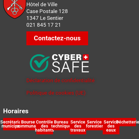
Hôtel de Ville
Case Postale 128
1347 Le Sentier
021 845 17 21
Contactez-nous
Déclaration de confidentialité
Politique de cookies (UE)
Horaires
Secrétariat
Bourse
Contrôle
Bureau
Service
Service
Service
Déchetteri
municipal
communale
des
technique
des
forestier
des
habitants
travaux
eaux