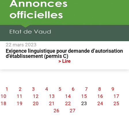
22 mars 2023
Exigence linguistique pour demande d’autorisation
d’établissement (permis C)
> Lire
1
2
3
4
5
6
7
8
9
10
11
12
13
14
15
16
17
18
19
20
21
22
23
24
25
26
27