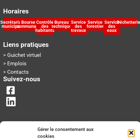
Horaires
Secrétariat
Bourse
Contrôle
Bureau
Service
Service
Service
Déchetteri
municipal
communale
des
technique
des
forestier
des
habitants
travaux
eaux
Liens pratiques
> Guichet virtuel
> Emplois
> Contacts
Suivez-nous
Gérer le consentement aux
cookies