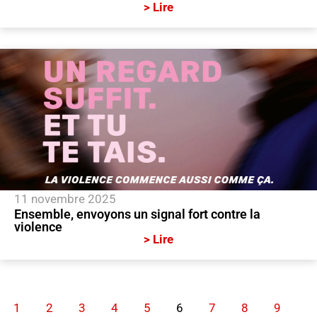
> Lire
11 novembre 2025
Ensemble, envoyons un signal fort contre la
violence
> Lire
1
2
3
4
5
6
7
8
9