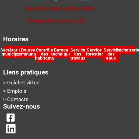
Déclaration de confidentialité
Politique de cookies (UE)
Horaires
Secrétariat
Bourse
Contrôle
Bureau
Service
Service
Service
Déchetteri
municipal
communale
des
technique
des
forestier
des
habitants
travaux
eaux
Liens pratiques
> Guichet virtuel
> Emplois
> Contacts
Suivez-nous