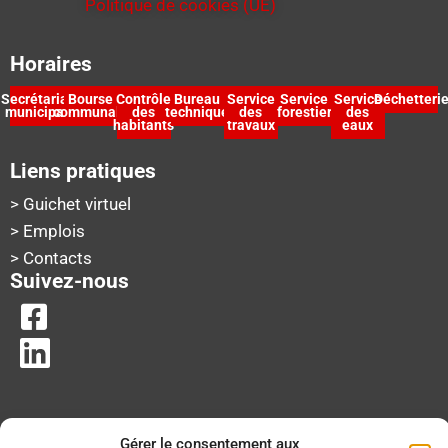
Politique de cookies (UE)
Horaires
Secrétariat
Bourse
Contrôle
Bureau
Service
Service
Service
Déchetteri
municipal
communale
des
technique
des
forestier
des
habitants
travaux
eaux
Liens pratiques
> Guichet virtuel
> Emplois
> Contacts
Suivez-nous
Gérer le consentement aux